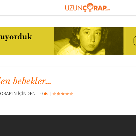
en bebekler…
ORAP’IN İÇİNDEN
|
0
|