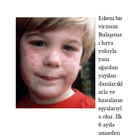
Etkeni bir
virüstür.
Bulaşmas
ı hava
yoluyla
yani
ağızdan
yayılan
damlacıkl
arla ve
hastaların
eşyalarıyl
a olur. İlk
6 ayda
anneden