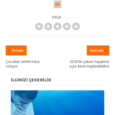
OYLA
Önceki
Sonraki
Çocuklar zehirli hava
2020’de yaban hayatının
soluyor
üçte ikisini kaybedebiliriz
İLGINIZI ÇEKEBILIR