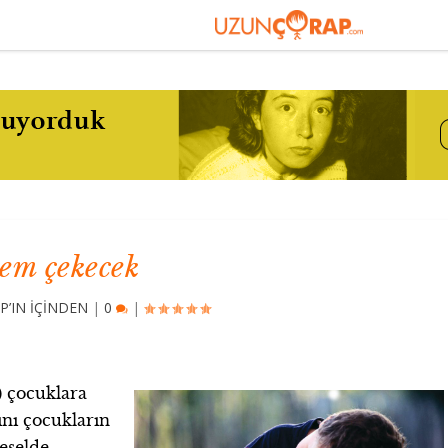
em çekecek
’IN İÇİNDEN
|
0
|
 çocuklara
ını çocukların
eselde