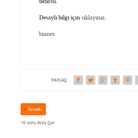
belirtti.
Detaylı bilgi için
tıklayınız
.
bianet
PAYLAŞ:
Önceki
10 soru-Arzu Çur