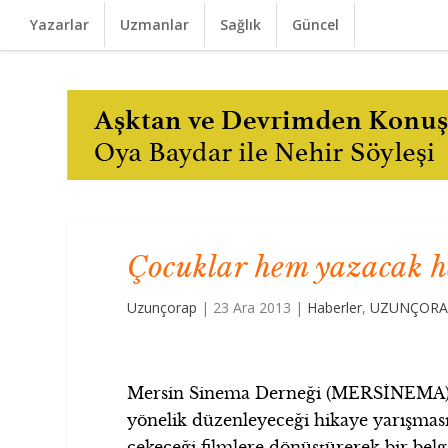
Yazarlar
Uzmanlar
Sağlık
Güncel
Çocuklar hem yazacak h
Uzunçorap
|
23 Ara 2013
|
Haberler
,
UZUNÇORAP
Mersin Sinema Derneği (MERSİNEMA)
yönelik düzenleyeceği hikaye yarışmas
çekeceği filmlere dönüştürerek bir belg