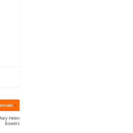
onraki
Mary Helen
Bowers