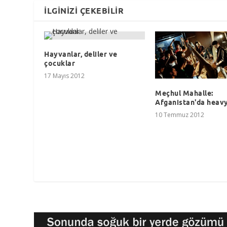
İLGINIZI ÇEKEBILIR
Hayvanlar, deliler ve
çocuklar
17 Mayıs 2012
Meçhul Mahalle:
Afganistan'da heav
10 Temmuz 2012