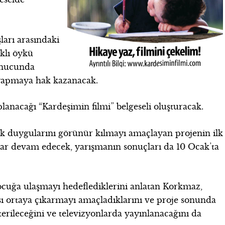
ları arasındaki
ıklı öykü
onucunda
 yapmaya hak kazanacak.
planacağı “Kardeşimin filmi” belgeseli oluşturacak.
lik duygularını görünür kılmayı amaçlayan projenin ilk
dar devam edecek, yarışmanın sonuçları da 10 Ocak’ta
cuğa ulaşmayı hedeflediklerini anlatan Korkmaz,
sı ortaya çıkarmayı amaçladıklarını ve proje sonunda
terileceğini ve televizyonlarda yayınlanacağını da