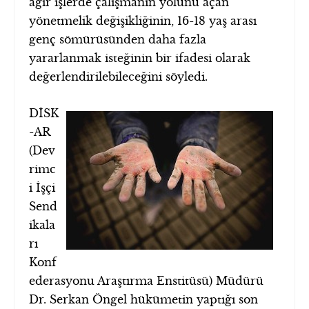
ağır işlerde çalışmanın yolunu açan
yönetmelik değişikliğinin, 16-18 yaş arası
genç sömürüsünden daha fazla
yararlanmak isteğinin bir ifadesi olarak
değerlendirilebileceğini söyledi.
DİSK
-AR
(Dev
rimc
i İşçi
Send
ikala
rı
Konf
ederasyonu Araştırma Enstitüsü) Müdürü
Dr. Serkan Öngel hükümetin yaptığı son