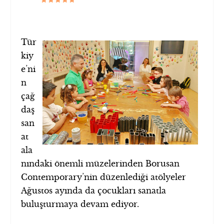
Tür
kiy
e’ni
n
çağ
daş
san
at
ala
nındaki önemli müzelerinden Borusan
Contemporary’nin düzenlediği atölyeler
Ağustos ayında da çocukları sanatla
buluşturmaya devam ediyor.