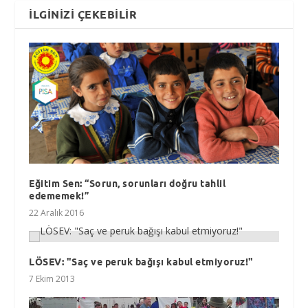
İLGINIZI ÇEKEBILIR
Eğitim Sen: “Sorun, sorunları doğru tahlil
edememek!”
22 Aralık 2016
LÖSEV: "Saç ve peruk bağışı kabul etmiyoruz!"
7 Ekim 2013