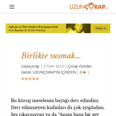
Birlikte susmak…
Uzunçorap
|
3 Tem 2012
|
Çorap Örenler
,
Genel
,
UZUNÇORAP’IN İÇİNDEN
|
0
|
Bu kürtaj meselesini bayağı dert edindim.
Dert edinmeyen kadınları da çok ayıpladım.
Ses çıkarmayan ya da “Aman bana bir şey