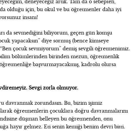
eneyeceğim, deneyeceğiz artık. Tam da o sebepten,
 olduğu için, bu okul ve bu öğretmenler daha iyi
yorsunuz insanı!
arı da sevmediğini biliyorum, geçen gün komşu
çocuk yapacaksın” diye sormuş (bence kimseye
. “Ben çocuk sevmiyorum” demiş sevgili öğretmenimiz.
l bilim bölümlerinden birinden mezun, öğretmenlik
lu öğretmenliğe başvurmayacakmış, kadrolu olursa
evdiremeyiz. Sevgi zorla olmuyor.
u davranmak zorundasın. Bu, bizim işimiz
olarak öğretmenlerin çocuklara doğru davranmalarını
kendisine düşman belleyen bu öğretmenden, onu
ğa hayır gelmez. Eti senin kemiği benim devri bitti.