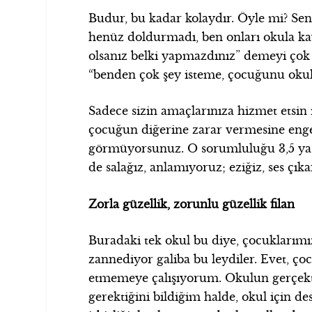
Budur, bu kadar kolaydır. Öyle mi? Sen ö
henüz doldurmadı, ben onları okula k
olsanız belki yapmazdınız” demeyi çok 
“benden çok şey isteme, çocuğunu oku
Sadece sizin amaçlarınıza hizmet etsin 
çocuğun diğerine zarar vermesine enge
görmüyorsunuz. O sorumluluğu 3,5 yaş
de salağız, anlamıyoruz; eziğiz, ses çı
Zorla güzellik, zorunlu güzellik filan
Buradaki tek okul bu diye, çocuklarım
zannediyor galiba bu leydiler. Evet, ç
etmemeye çalışıyorum. Okulun gerçekte
gerektiğini bildiğim halde, okul için 