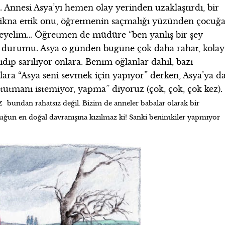
. Annesi Asya’yı hemen olay yerinden uzaklaştırdı, bir
ikna ettik onu, öğretmenin saçmalığı yüzünden çocuğ
eneyelim… Öğretmen de müdüre “ben yanlış bir şey
tı durumu. Asya o günden bugüne çok daha rahat, kolay
gidip sarılıyor onlara. Benim oğlanlar dahil, bazı
lara “Asya seni sevmek için yapıyor” derken, Asya’ya d
utmanı istemiyor, yapma” diyoruz (çok, çok, çok kez).
ız
rahatsız değil. Bizim de anneler babalar olarak bir
bundan
ocuğun en doğal davranışına kızılmaz ki! Sanki benimkiler yapmıyor