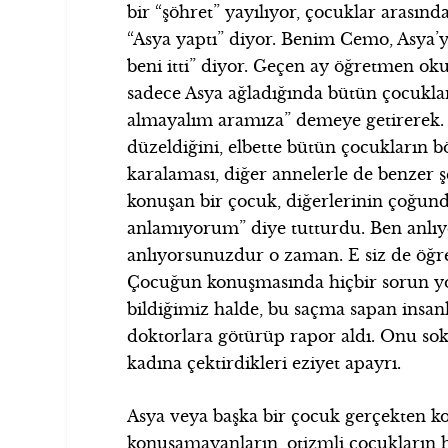
bir “şöhret” yayılıyor, çocuklar arasın
“Asya yaptı” diyor. Benim Cemo, Asya’y
beni itti” diyor. Geçen ay öğretmen ok
sadece Asya ağladığında bütün çocukları
almayalım aramıza” demeye getirerek. 
düzeldiğini, elbette bütün çocukların 
karalaması, diğer annelerle de benzer 
konuşan bir çocuk, diğerlerinin çoğun
anlamıyorum” diye tutturdu. Ben anlı
anlıyorsunuzdur o zaman. E siz de öğ
Çocuğun konuşmasında hiçbir sorun yo
bildiğimiz halde, bu saçma sapan insan
doktorlara götürüp rapor aldı. Onu soka
kadına çektirdikleri eziyet apayrı.
Asya veya başka bir çocuk gerçekten ko
konuşamayanların, otizmli çocukların h