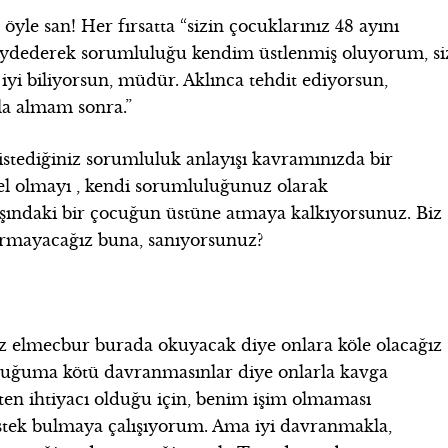
yle san! Her fırsatta “sizin çocuklarınız 48 ayını
aydederek sorumluluğu kendim üstlenmiş oluyorum, si
iyi biliyorsun, müdür. Aklınca tehdit ediyorsun,
la almam sonra.”
istediğiniz sorumluluk anlayışı kavramınızda bir
l olmayı , kendi sorumluluğunuz olarak
ındaki bir çocuğun üstüne atmaya kalkıyorsunuz. Biz
karmayacağız buna, sanıyorsunuz?
ız elmecbur burada okuyacak diye onlara köle olacağız
ocuğuma kötü davranmasınlar diye onlarla kavga
n ihtiyacı olduğu için, benim işim olmaması
destek bulmaya çalışıyorum. Ama iyi davranmakla,