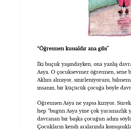
“Öğretmen kutsaldır ana gibi”
İki buçuk yaşındayken, ona yanlış davr
Asya. O çocuksevmez öğretmen, sene ba
Aklım almıyor, sinirleniyorum, bilmem 
insanın, bir küçücük çocuğa böyle dav
Öğretmen Asya ne yapsa kızıyor. Sürekli
hep “bugün Asya yine çok yaramazlık ya
davranan bir başka çocuğun adını söyl
Çocukların kendi aralarında konuştukl