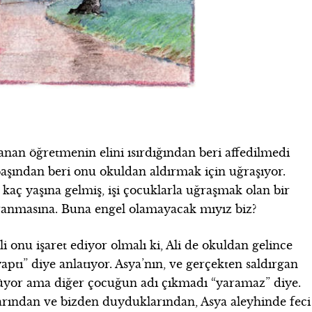
anan öğretmenin elini ısırdığından beri affedilmedi
şından beri onu okuldan aldırmak için uğraşıyor.
kaç yaşına gelmiş, işi çocuklarla uğraşmak olan bir
ranmasına. Buna engel olamayacak mıyız biz?
 onu işaret ediyor olmalı ki, Ali de okuldan gelince
ptı” diye anlatıyor. Asya’nın, ve gerçekten saldırgan
üyor ama diğer çocuğun adı çıkmadı “yaramaz” diye.
arından ve bizden duyduklarından, Asya aleyhinde feci