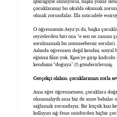
işbirliğiyle olmuyorsa, başka yollar d
çocuklarımız bu okulda okumak zorunda
olmak zorundalar. İlla mücadele ettirti
O öğretmenin Asya’yı da, başka çocukl
teyzelerden biri ona “e sen ne zaman 
sorulmamalı bu münasebetsiz sorular)
Aslında öğretmen değil kendisi, sosya
eğitimi filan yok. Kpss’ye girip kadro
kendisini “doğuya” (!) gönderirlermiş.
Gerçekçi olalım: çocuklarımızı zorla s
Ama eğer öğretmensen, çocuklara doğr
olmamalıydı ama biz de anne babalar 
sağlamak zorundayız. Bir küçük kızı 
kollayan sığ-fesat müdürden hiçbir çocu