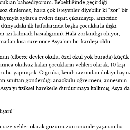
cuktan bahsediyorum. Bebekliğinde geçirdiği
 söz dinlemez, hatta çok isteyenler diyebilir ki “zor” bir
layısıyla aylarca evden dışarı çıkamayıp, annesine
ünyadaki ilk haftalarında başka çocuklarla ilişki
 izi kalmadı hastalığının). Hâlâ zorlandığı oluyor,
ılmadan kısa süre önce Asya’nın bir kardeşi oldu.
un (elbette devlet okulu, özel okul yok burada) küçük
ınca okulsuz kalan çocukların velileri olarak, 10 kişi
rubu yapmıştık. O gruba, kendi tavrından dolayı başın
an sınıftan gönderdiği anaokulu öğretmeni, annesinin
sya’yı fiziksel hareketle durdurmaya kalkmış, Asya da
ışarı!”
an taze veliler olarak gözümüzün önünde yaşanan bu