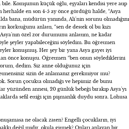
da bile. Komşunun küçük oğlu, eşyaları kendisi yere atıp
ı herhalde en son 4-5 ay önce gördüğü halde, “Asya
ulda bana, müdürün yanında, Ali’nin sorunu olmadığını
n korktuğunu anlattı, “sen de destek ol bu kızı
Asya’nın özel zor durumunu anlattım, ne kadar
böyle şeyler yapabileceğini söyledim. Bu öğretmen
şeyler konuşmuş. Her şey bir yana Asya gayet iyi
dan önce konuştu. Öğretmen “ben onun söylediklerini
yorum, dedim. Siz anne olduğunuz için
retmensiniz sizin de anlamanız gerekmiyor mu?
k. Sorun çocukta olmadığı ve hepimiz de bunu
lar yüzünden annesi, 20 günlük bebeği bırakıp Asya’yı
klarda sefil ettiği için pişmanlık duydu sonra. Lohusa
nuşamasa ne olacak zaten? Engelli çocukların, iyi
akkı değil midir, okula gitmek? Onları anlayan bir