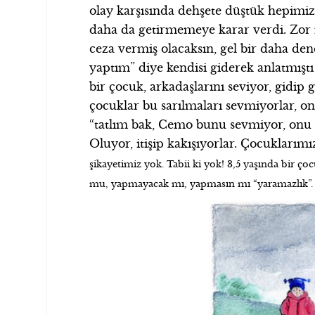
olay karşısında dehşete düştük hepimiz
daha da getirmemeye karar verdi. Zor 
ceza vermiş olacaksın, gel bir daha d
yaptım” diye kendisi giderek anlatmış
bir çocuk, arkadaşlarını seviyor, gidip 
çocuklar bu sarılmaları sevmiyorlar, on
“tatlım bak, Cemo bunu sevmiyor, onu t
Oluyor, itişip kakışıyorlar. Çocuklarım
şikayetimiz yok. Tabii ki yok! 3,5 yaşında bir ç
mu, yapmayacak mı, yapmasın mı “yaramazlık”.