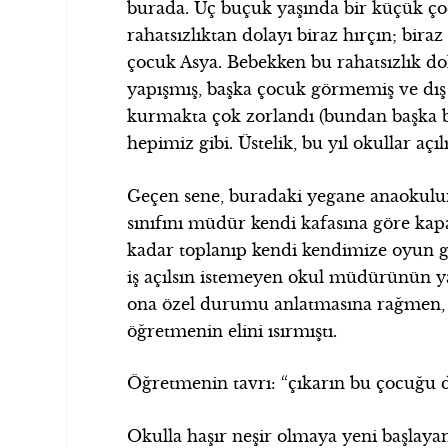
burada. Üç buçuk yaşında bir küçük ço
rahatsızlıktan dolayı biraz hırçın; biraz
çocuk Asya. Bebekken bu rahatsızlık do
yapışmış, başka çocuk görmemiş ve dış d
kurmakta çok zorlandı (bundan başka bir
hepimiz gibi. Üstelik, bu yıl okullar aç
Geçen sene, buradaki yegane anaokulun
sınıfını müdür kendi kafasına göre kapat
kadar toplanıp kendi kendimize oyun g
iş açılsın istemeyen okul müdürünün y
ona özel durumu anlatmasına rağmen, A
öğretmenin elini ısırmıştı.
Öğretmenin tavrı: “çıkarın bu çocuğu d
Okulla haşır neşir olmaya yeni başlay