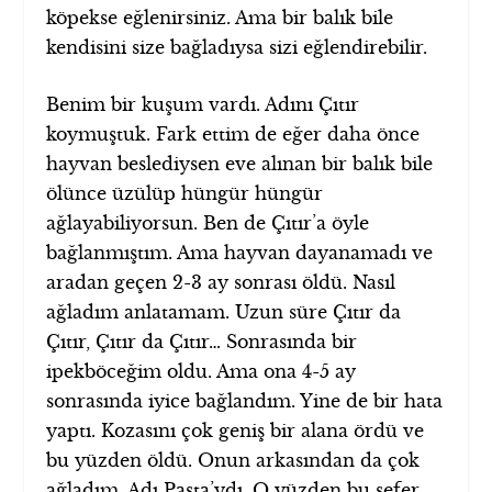
köpekse eğlenirsiniz. Ama bir balık bile
kendisini size bağladıysa sizi eğlendirebilir.
Benim bir kuşum vardı. Adını Çıtır
koymuştuk. Fark ettim de eğer daha önce
hayvan beslediysen eve alınan bir balık bile
ölünce üzülüp hüngür hüngür
ağlayabiliyorsun. Ben de Çıtır’a öyle
bağlanmıştım. Ama hayvan dayanamadı ve
aradan geçen 2-3 ay sonrası öldü. Nasıl
ağladım anlatamam. Uzun süre Çıtır da
Çıtır, Çıtır da Çıtır… Sonrasında bir
ipekböceğim oldu. Ama ona 4-5 ay
sonrasında iyice bağlandım. Yine de bir hata
yaptı. Kozasını çok geniş bir alana ördü ve
bu yüzden öldü. Onun arkasından da çok
ağladım. Adı Pasta’ydı. O yüzden bu sefer