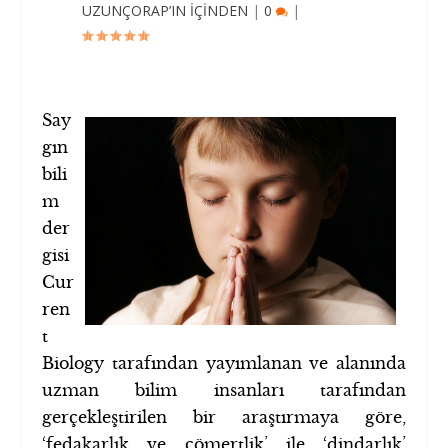
UZUNÇORAP’IN İÇİNDEN
|
0
|
Say
gın
bili
m
der
gisi
Cur
ren
t
Biology tarafından yayımlanan ve alanında
uzman bilim insanları tarafından
gerçekleştirilen bir araştırmaya göre,
‘fedakarlık ve cömertlik’ ile ‘dindarlık’