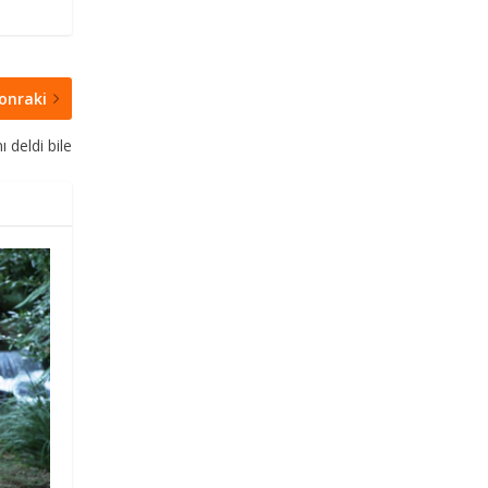
onraki
 deldi bile