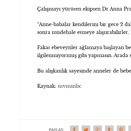
Çalışmayı yürüten ekipten Dr Anna Price
“Anne-babalar kendilerini bir gece 2 d
sonra müdehale etmeye alıştırabilirler.
Fakat ebeveynler ağlamaya başlayan beb
ilgilenmiyormuş gibi yapmasın. Arada sı
Bu alışkanlık sayesinde anneler de bebek
Kaynak:
ntvmsnbc
PAYLAŞ: