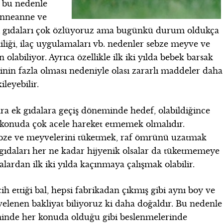
 bu nedenle
 anneanne ve
ri gıdaları çok özlüyoruz ama bugünkü durum oldukça
rliliği, ilaç uygulamaları vb. nedenler sebze meyve ve
n olabiliyor. Ayrıca özellikle ilk iki yılda bebek barsak
ğinin fazla olması nedeniyle olası zararlı maddeler daha
leyebilir.
ra ek gıdalara geçiş döneminde hedef, olabildiğince
u konuda çok acele hareket etmemek olmalıdır.
bze ve meyvelerini tüketmek, raf ömrünü uzatmak
 gıdaları her ne kadar hijyenik olsalar da tüketmemeye
lardan ilk iki yılda kaçınmaya çalışmak olabilir.
h ettiği bal, hepsi fabrikadan çıkmış gibi aynı boy ve
elenen bakliyat biliyoruz ki daha doğaldır. Bu nedenle
inde her konuda olduğu gibi beslenmelerinde