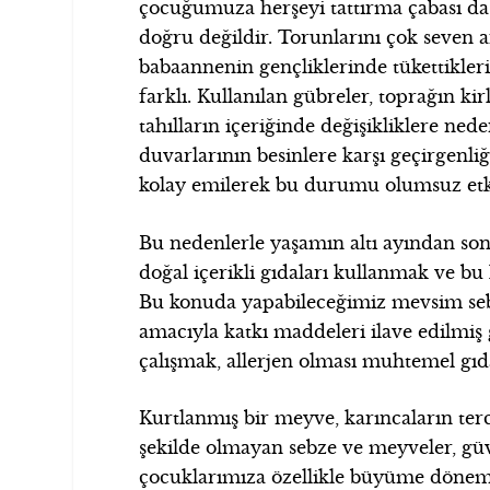
çocuğumuza herşeyi tattırma çabası da
doğru değildir. Torunlarını çok seven
babaannenin gençliklerinde tükettikle
farklı. Kullanılan gübreler, toprağın ki
tahılların içeriğinde değişikliklere nede
duvarlarının besinlere karşı geçirgenli
kolay emilerek bu durumu olumsuz etki
Bu nedenlerle yaşamın altı ayından son
doğal içerikli gıdaları kullanmak ve b
Bu konuda yapabileceğimiz mevsim se
amacıyla katkı maddeleri ilave edilmiş
çalışmak, allerjen olması muhtemel gıda
Kurtlanmış bir meyve, karıncaların terci
şekilde olmayan sebze ve meyveler, güv
çocuklarımıza özellikle büyüme dönem