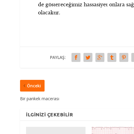
de göstereceğimiz hassasiyet onlara sa
olacaktır.
PAYLAŞ:
Önceki
Bir pankek macerası
İLGINIZI ÇEKEBILIR