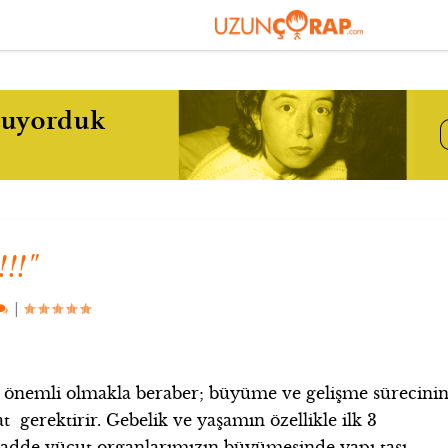
!!"
|
önemli olmakla beraber; büyüme ve gelişme sürecini
t gerektirir. Gebelik ve yaşamın özellikle ilk 3
 madde vücut organlarımızın büyümesinde yapı taşı