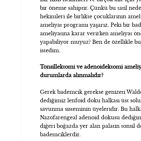
bir öneme sahiptir. Çünkü bu tatil nedeni
hekimleri ile birlikte çocuklarının ameli
ameliyat programı yaşarız. Peki bir b
ameliyatına karar verirken ameliyat önc
yapabiliyor muyuz? Ben de özellikle b
istedim.
Tonsillektomi ve adenoidektomi ameliy
durumlarda alınmalıdır?
Gerek bademcik gerekse genizeti Walde
dediğimiz lenfoid doku halkası üst so
savunma sisteminin üyeleridir. Bu halk
Nazofarengeal adenoid dokusu dediğimi
diğeri boğazda yer alan palatin tonsil 
bademciklerdir.