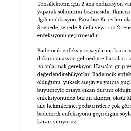
Tonsillektomi için 2 ana endikasyon var
yaparak solunumu bozmasıdır. İkincisi is
ilgili endikasyon, Paradise Kriterleri 
3 senede, senede 3 defa veya son 2 sen
enfeksiyonu geçirmesidir.
Bademcik enfeksiyon sayılarına karar 
dökümantasyon gelmediyse hastalara ö
iyi anlatmak gerekiyor. Hastalar grip 
değerlendirebiliyorlar. Bademcik enf
olduğunu, yüksek ateşin ve yutma güç
büyümeyle ortaya çıkan durum olduğu
enfeksiyonunda burun akıntısı, öksürük
aile hekimlerine, pediatristlere çok gö
bademcik enfeksiyonu geçirdiğini söyl
kararı veriyoruz.