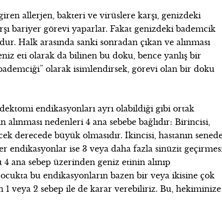
en allerjen, bakteri ve virüslere karşı, genizdeki
şı bariyer görevi yaparlar. Fakat genizdeki bademcik
dur. Halk arasında sanki sonradan çıkan ve alınması
niz eti olarak da bilinen bu doku, bence yanlış bir
bademciği” olarak isimlendirsek, görevi olan bir doku
dektomi endikasyonları ayrı olabildiği gibi ortak
 alınması nedenleri 4 ana sebebe bağlıdır: Birincisi,
ek derecede büyük olmasıdır. İkincisi, hastanın sened
ğer endikasyonlar ise 3 veya daha fazla sinüzit geçirmes
 4 ana sebep üzerinden geniz etinin alınıp
çocukta bu endikasyonların bazen bir veya ikisine çok
n 1 veya 2 sebep ile de karar verebiliriz. Bu, hekiminize