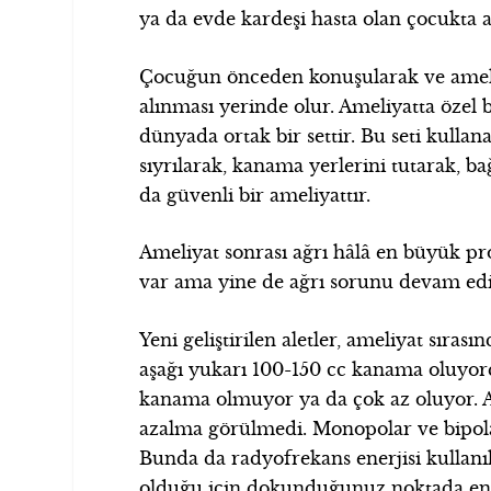
ya da evde kardeşi hasta olan çocukta 
Çocuğun önceden konuşularak ve ameliya
alınması yerinde olur. Ameliyatta özel 
dünyada ortak bir settir. Bu seti kull
sıyrılarak, kanama yerlerini tutarak, b
da güvenli bir ameliyattır.
Ameliyat sonrası ağrı hâlâ en büyük prob
var ama yine de ağrı sorunu devam edi
Yeni geliştirilen aletler, ameliyat sıras
aşağı yukarı 100-150 cc kanama oluyordu
kanama olmuyor ya da çok az oluyor. A
azalma görülmedi. Monopolar ve bipolar
Bunda da radyofrekans enerjisi kullanılı
olduğu için dokunduğunuz noktada ener