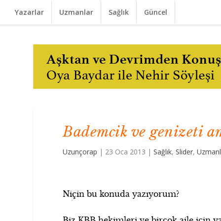
Yazarlar
Uzmanlar
Sağlık
Güncel
Bademcik ve genizeti am
Uzunçorap
|
23 Oca 2013
|
Sağlık
,
Slider
,
Uzmanl
Niçin bu konuda yazıyorum?
Biz KBB hekimleri ve birçok aile için yak