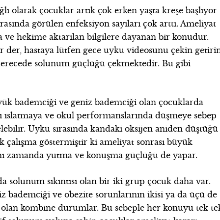
ağlı olarak çocuklar artık çok erken yaşta kreşe başlıyor
arasında görülen enfeksiyon sayıları çok arttı. Ameliyat
da ve hekime aktarılan bilgilere dayanan bir konudur.
dir der, hastaya lütfen gece uyku videosunu çekin getiri
 derecede solunum güçlüğü çekmektedir. Bu gibi
ük bademciği ve geniz bademciği olan çocuklarda
ını ıslatmaya ve okul performanslarında düşmeye sebep
ebilir. Uyku sırasında kandaki oksijen aniden düştüğü
k çalışma göstermiştir ki ameliyat sonrası büyük
ynı zamanda yutma ve konuşma güçlüğü de yapar.
a solunum sıkıntısı olan bir iki grup çocuk daha var.
z bademciği ve obezite sorunlarının ikisi ya da üçü de
 olan kombine durumlar. Bu sebeple her konuyu tek te