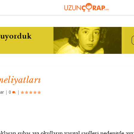
eliyatları
ar
|
0
|
laşan şubat ayı okulların yarıyıl tatilleri nedeniyle ayr