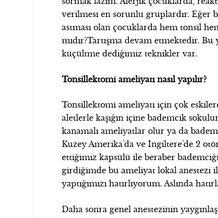
sormak lazım. Alerjik çocuklarda, reak
verilmesi en sorunlu gruplardır. Eğer bi
astması olan çocuklarda hem tonsil he
mıdır?Tartışma devam etmektedir. Bu y
küçültme dediğimiz teknikler var.
Tonsillektomi ameliyatı nasıl yapılır?
Tonsillektomi ameliyatı için çok eskile
aletlerle kaşığın içine bademcik sokulu
kanamalı ameliyatlar olur ya da bademci
Kuzey Amerika’da ve İngiltere’de 2 otör
ettiğimiz kapsülü ile beraber bademciğin
girdiğimde bu ameliyat lokal anestezi 
yaptığımızı hatırlıyorum. Aslında hatı
Daha sonra genel anestezinin yaygınlaşm