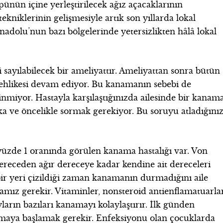
üpünün içine yerleştirilecek ağız açacaklarının
tekniklerinin gelişmesiyle artık son yıllarda lokal
nadolu’nun bazı bölgelerinde yetersizlikten hâlâ lokal
sayılabilecek bir ameliyattır. Ameliyattan sonra bütün
hlikesi devam ediyor. Bu kanamanın sebebi de
linmiyor. Hastayla karşılaştığınızda ailesinde bir kanam
ka ve öncelikle sormak gerekiyor. Bu soruyu atladığını
üzde 1 oranında görülen kanama hastalığı var. Von
ereceden ağır dereceye kadar kendine ait dereceleri
ir yeri çizildiği zaman kanamanın durmadığını aile
mamız gerekir. Vitaminler, nonsteroid antienflamatuarla
ayların bazıları kanamayı kolaylaştırır. İlk günden
maya başlamak gerekir. Enfeksiyonu olan çocuklarda