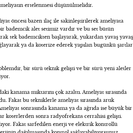
ameliyatın ertelenmesi düşünülmelidir.
t öncesi bazen ilaç ile sakinleştirilerek ameliyata
bir bademcik alet setimiz vardır ve bu set bütün
anarak tek bademcikten başlayarak, yukardan yavaş yava
ağlayarak ya da koterize ederek yapılan bugünkü şartlar
lemdir, bir sürü teknik gelişti ve bir sürü yeni aletler
yor.
ındaki kanama miktarını çok azalttı. Ameliyat sırasında
. Fakat bu tekniklerle ameliyat sırasında artık
meliyat sonrasında kanama ya da ağrıda ise büyük bir
 koterlerden sonra radyofrekans cerrahisi gelişti.
yor. Fakat sarfedilen enerji ve elektrik kontrollü
jinin dağılmasında kontrol sağlayabiliyorsunuz.