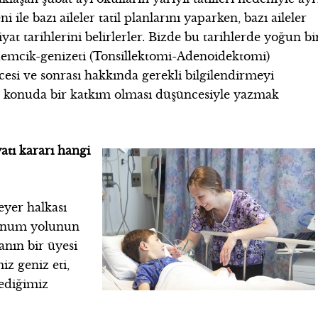
 ile bazı aileler tatil planlarını yaparken, bazı aileler
yat tarihlerini belirlerler. Bizde bu tarihlerde yoğun bi
ademcik-genizeti (Tonsillektomi-Adenoidektomi)
esi ve sonrası hakkında gerekli bilgilendirmeyi
u konuda bir katkım olması düşüncesiyle yazmak
atı kararı hangi
yer halkası
lunum yolunun
anın bir üyesi
z geniz eti,
dediğimiz