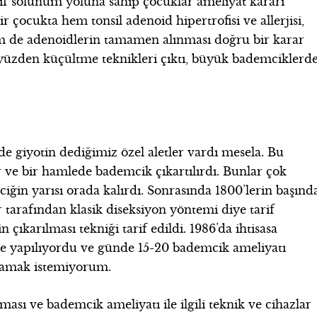
tif solunum yoluna sahip çocuklar ameliyat kararı
r çocukta hem tonsil adenoid hipertrofisi ve allerjisi,
m de adenoidlerin tamamen alınması doğru bir karar
üzden küçültme teknikleri çıktı, büyük bademciklerd
rde giyotin dediğimiz özel aletler vardı mesela. Bu
r ve bir hamlede bademcik çıkartılırdı. Bunlar çok
ğin yarısı orada kalırdı. Sonrasında 1800’lerin başınd
 tarafından klasik diseksiyon yöntemi diye tarif
 çıkarılması tekniği tarif edildi. 1986’da ihtisasa
ile yapılıyordu ve günde 15-20 bademcik ameliyatı
rlamak istemiyorum.
ası ve bademcik ameliyatı ile ilgili teknik ve cihazlar