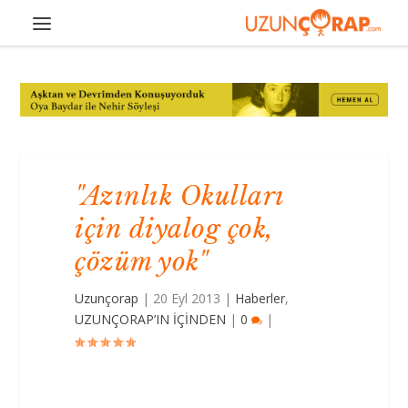
"Azınlık Okulları
için diyalog çok,
çözüm yok"
Uzunçorap
|
20 Eyl 2013
|
Haberler
,
UZUNÇORAP’IN İÇİNDEN
|
0
|