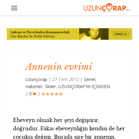
Annenin evrimi
Uzunçorap
|
27 Tem 2012
|
Genel
,
Haberler
,
Slider
,
UZUNÇORAP’IN İÇİNDEN
|
0
|
Ebeveyn olmak her şeyi değiştirir,
doğrudur. Fakat ebeveynliğin kendisi de her
çocukta değişir. Burada size bir annenin,