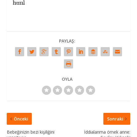
html
PAYLAŞ:
OYLA
Önceki
Sonraki
Bebeğinizin bezi kişiliğini
İddialarıma örnek anne: