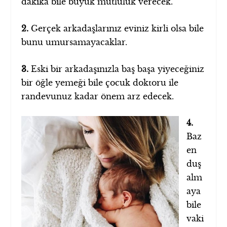
dakika bile büyük mutluluk verecek.
2.
Gerçek arkadaşlarınız eviniz kirli olsa bile
bunu umursamayacaklar.
3.
Eski bir arkadaşınızla baş başa yiyeceğiniz
bir öğle yemeği bile çocuk doktoru ile
randevunuz kadar önem arz edecek.
4.
Baz
en
duş
alm
aya
bile
vaki