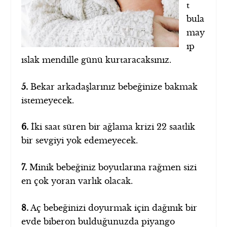
t
bula
may
ıp
ıslak mendille günü kurtaracaksınız.
5.
Bekar arkadaşlarınız bebeğinize bakmak
istemeyecek.
6.
İki saat süren bir ağlama krizi 22 saatlik
bir sevgiyi yok edemeyecek.
7.
Minik bebeğiniz boyutlarına rağmen sizi
en çok yoran varlık olacak.
8.
Aç bebeğinizi doyurmak için dağınık bir
evde biberon bulduğunuzda piyango