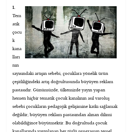
1.
Tem
atik
çocu
k
kana
lları
nın
sayısındaki artışın sebebi, çocuklara yönelik ürün
çeşitliliğindeki artış doğrultusunda büyüyen reklam
pastasıdır. Günümüzde, ülkemizde yayın yapan
hemen hiçbir tematik çocuk kanalının asıl varoluş
sebebi çocukların pedagojik gelişimine katkı sağlamak
değildir; büyüyen reklam pastasından alınan dilimi
olabildiğince büyütmektir. Bu doğrultuda çocuk
kanallarında yayınlanan her türlü programın temel