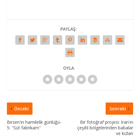
PAYLAŞ:
OYLA
Önceki
Sonraki
Birsen'in hamilelik günlüğü-
Bir fotoğraf projesi: İran'ın
5: "Süt fabrikam''
çeşitli bölgelerinden babalar
ve kızları