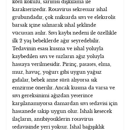
kötü kokulu, sarımsı dışkılama ile
karakterizedir. Rotavirus sekretuar ishal
grubundadır, çok miktarda sıvı ve elektrolit
barsak içine salınarak ishal şeklinde
vücuttan atılır. Sıvı kaybı nedeni ile özellikle
ilk 2 yaş bebeklerde ağır seyredebilir.
Tedavinin esası kusma ve ishal yoluyla
kaybedilen sıvı ve tuzların ağız yoluyla
hastaya verilmesidir. Pirinç, patates, elma,
muz, havuç, yoğurt gibi uygun yağsız
gıdalar, bebek anne sütü alıyorsa sık
emzirme önerilir. Ancak kusma da varsa ve
sıvı gereksinimi ağızdan yeterince
karşılanamıyorsa damardan sıvı tedavisi için
hastanede takip uygun olur. İshali kesecek
ilaçların, antibiyotiklerin rotavirus
tedavisinde yeri yoktur. İshal bağışıklık