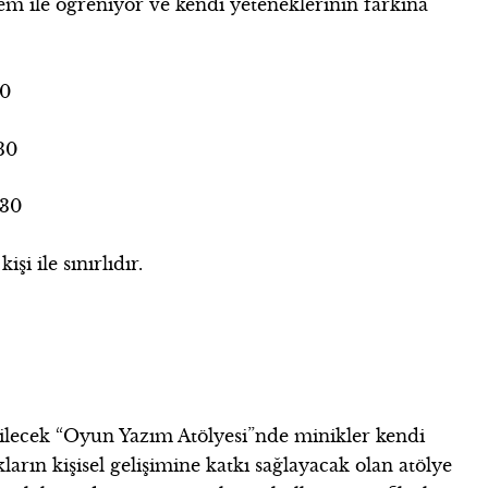
em ile öğreniyor ve kendi yeteneklerinin farkına
30
.30
.30
işi ile sınırlıdır.
irilecek “Oyun Yazım Atölyesi”nde minikler kendi
arın kişisel gelişimine katkı sağlayacak olan atölye