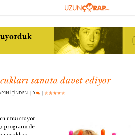
cukları sanata davet ediyor
P’IN İÇİNDEN
|
0
|
ları unutmuyor
ğı programı ile
m çocukları