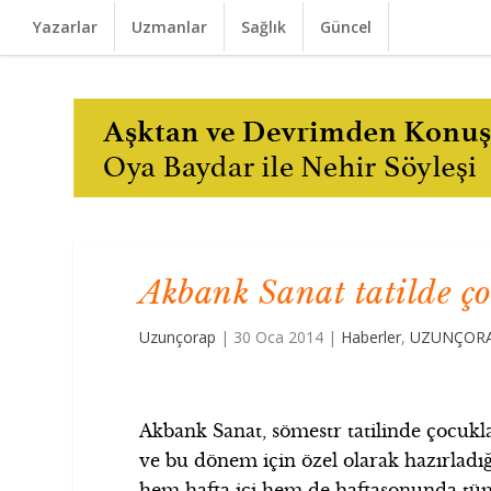
Yazarlar
Uzmanlar
Sağlık
Güncel
Akbank Sanat tatilde ço
Uzunçorap
|
30 Oca 2014
|
Haberler
,
UZUNÇORA
Akbank Sanat, sömestr tatilinde çocuk
ve bu dönem için özel olarak hazırladı
hem hafta içi hem de haftasonunda tü