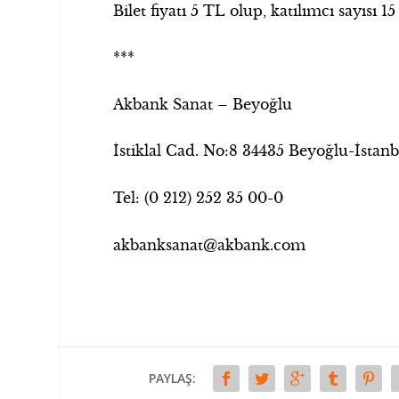
Bilet fiyatı 5 TL olup, katılımcı sayısı 15 k
***
Akbank Sanat – Beyoğlu
İstiklal Cad. No:8 34435 Beyoğlu-İstanb
Tel: (0 212) 252 35 00-0
akbanksanat@akbank.com
PAYLAŞ: