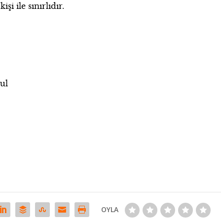
işi ile sınırlıdır.
ul
OYLA