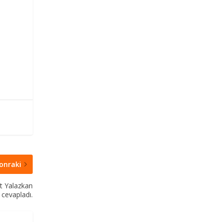
onraki
nt Yalazkan
cevapladı.