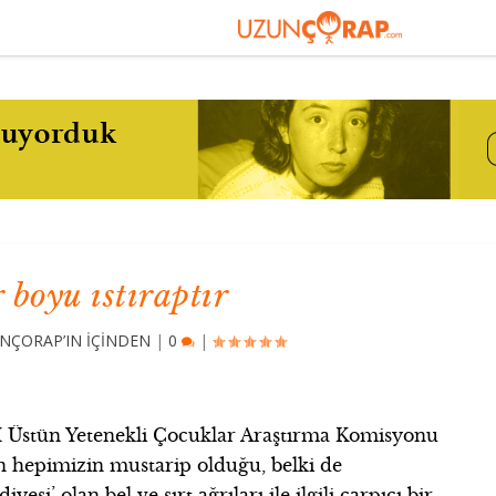
 boyu ıstıraptır
NÇORAP’IN İÇİNDEN
|
0
|
M Üstün Yetenekli Çocuklar Araştırma Komisyonu
 hepimizin mustarip olduğu, belki de
si’ olan bel ve sırt ağrıları ile ilgili çarpıcı bir