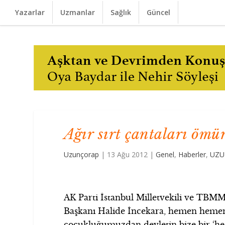
Yazarlar
Uzmanlar
Sağlık
Güncel
Ağır sırt çantaları ömür
Uzunçorap
|
13 Ağu 2012
|
Genel
,
Haberler
,
UZU
AK Parti İstanbul Milletvekili ve TBM
Başkanı Halide İncekara, hemen hemen
çocukluğumuzdan devletin bize bir ‘hediye