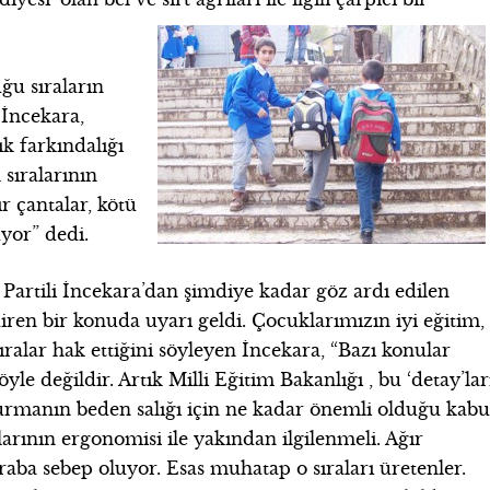
ğu sıraların
 İncekara,
k farkındalığı
 sıralarının
r çantalar, kötü
uyor” dedi.
 Partili İncekara’dan şimdiye kadar göz ardı edilen
diren bir konuda uyarı geldi. Çocuklarımızın iyi eğitim,
ıralar hak ettiğini söyleyen İncekara, “Bazı konular
le değildir. Artık Milli Eğitim Bakanlığı , bu ‘detay’lar
rmanın beden salığı için ne kadar önemli olduğu kabu
alarının ergonomisi ile yakından ilgilenmeli. Ağır
ıraba sebep oluyor. Esas muhatap o sıraları üretenler.