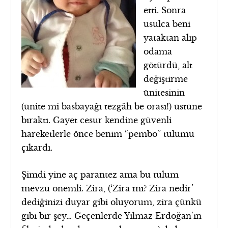
etti. Sonra
usulca beni
yataktan alıp
odama
götürdü, alt
değiştirme
ünitesinin
(ünite mi basbayağı tezgâh be orası!) üstüne
bıraktı. Gayet cesur kendine güvenli
hareketlerle önce benim “pembo” tulumu
çıkardı.
Şimdi yine aç parantez ama bu tulum
mevzu önemli. Zira, (‘Zira mı? Zira nedir’
dediğinizi duyar gibi oluyorum, zira çünkü
gibi bir şey… Geçenlerde Yılmaz Erdoğan’ın