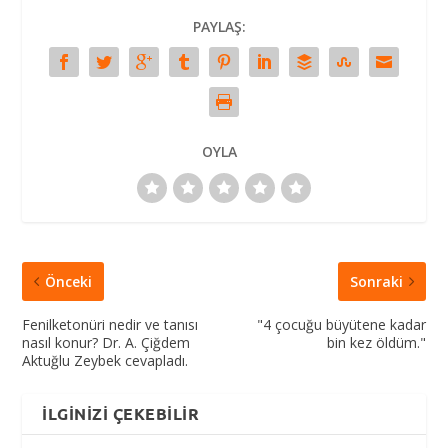
PAYLAŞ:
OYLA
Önceki
Sonraki
Fenilketonüri nedir ve tanısı
"4 çocuğu büyütene kadar
nasıl konur? Dr. A. Çiğdem
bin kez öldüm."
Aktuğlu Zeybek cevapladı.
İLGINIZI ÇEKEBILIR