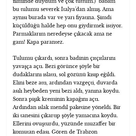
filminde duydum ve çok tuttum.) babam
bu tulumu severek İtalya’dan almış. Ama
aynısı burada var ve yarı fiyatına. Şimdi
küçüldüğü halde hep onu giydirmek istiyor.
Parmaklarım neredeyse çıkacak ama ne
gam! Kapa parantez.
Tulumu çıkardı, sonra badinin çıtçıtlarını
yavaşça açtı. Bezi görünce şöyle bir
dudaklarını ıslattı, sol gözünü kısıp eğildi.
Elini beze attı, ardından vazgeçti, duvarda
asılı heybeden yeni bezi aldı, yanına koydu.
Sonra pişik kreminin kapağını açtı.
Ardından ıslak mendil paketine yöneldi. Bir
iki tanesini çıkartıp şöyle yamacına koydu.
Ellerini ovuşturdu, yüzünde muzaffer bir
komutan edası. Gören de Trabzon