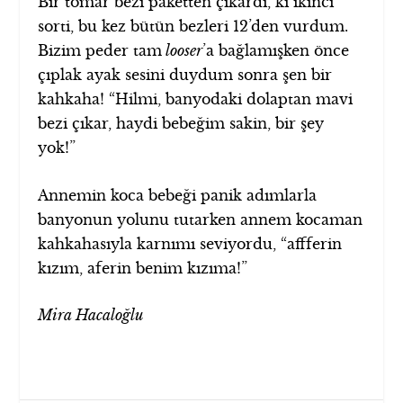
Bir tomar bezi paketten çıkardı, ki ikinci
sorti, bu kez bütün bezleri 12’den vurdum.
Bizim peder tam
looser
’a bağlamışken önce
çıplak ayak sesini duydum sonra şen bir
kahkaha! “Hilmi, banyodaki dolaptan mavi
bezi çıkar, haydi bebeğim sakin, bir şey
yok!”
Annemin koca bebeği panik adımlarla
banyonun yolunu tutarken annem kocaman
kahkahasıyla karnımı seviyordu, “affferin
kızım, aferin benim kızıma!”
Mira Hacaloğlu