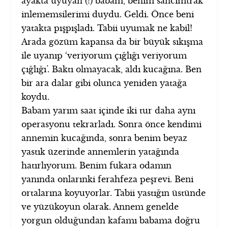
ayakta uyuyan (!) babam, benim sancımtrak
inlememsilerimi duydu. Geldi. Önce beni
yatakta pışpışladı. Tabii uyumak ne kabil!
Arada gözüm kapansa da bir büyük sıkışma
ile uyanıp ‘veriyorum çığlığı veriyorum
çığlığı’. Baktı olmayacak, aldı kucağına. Ben
bir ara dalar gibi olunca yeniden yatağa
koydu.
Babam yarım saat içinde iki tur daha aynı
operasyonu tekrarladı. Sonra önce kendimi
annemin kucağında, sonra benim beyaz
yastık üzerinde annemlerin yatağında
hatırlıyorum. Benim fukara odamın
yanında onlarınki ferahfeza peşrevi. Beni
ortalarına koyuyorlar. Tabii yastığın üstünde
ve yüzükoyun olarak. Annem genelde
yorgun olduğundan kafamı babama doğru