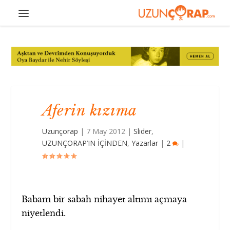
Aferin kızıma
Uzunçorap
|
7 May 2012
|
Slider
,
UZUNÇORAP’IN İÇİNDEN
,
Yazarlar
|
2
|
Babam bir sabah nihayet altımı açmaya
niyetlendi.