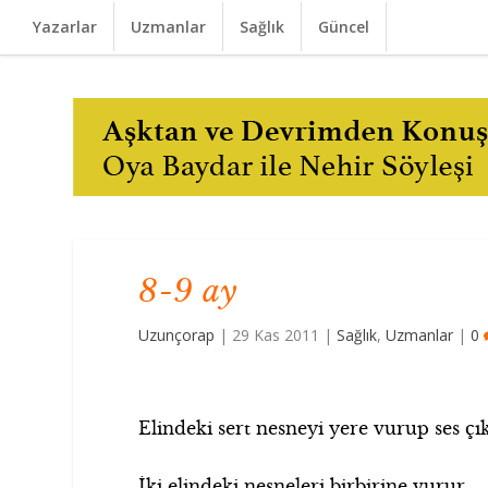
Yazarlar
Uzmanlar
Sağlık
Güncel
8-9 ay
Uzunçorap
|
29 Kas 2011
|
Sağlık
,
Uzmanlar
|
0
Elindeki sert nesneyi yere vurup ses ç
İki elindeki nesneleri birbirine vurur.