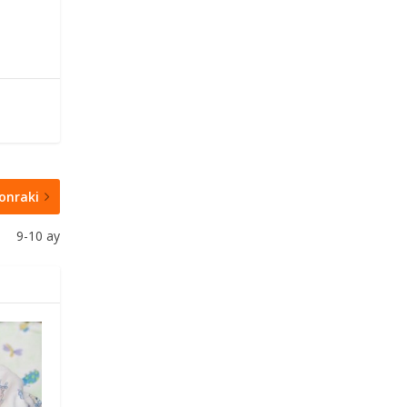
onraki
9-10 ay