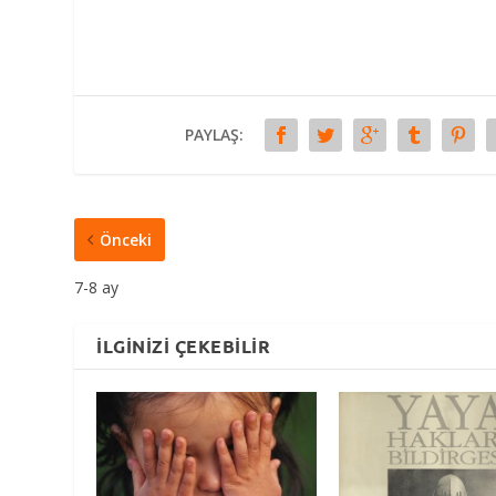
PAYLAŞ:
Önceki
7-8 ay
İLGINIZI ÇEKEBILIR