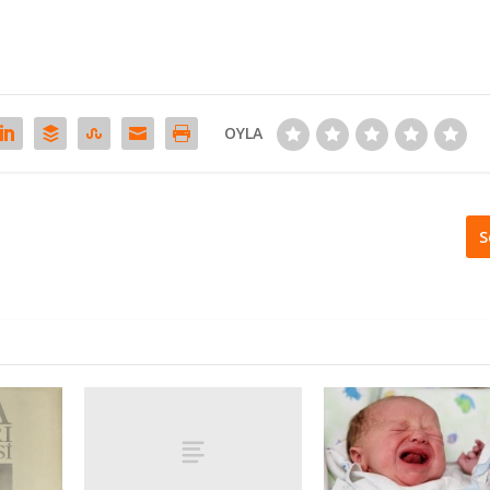
OYLA
S