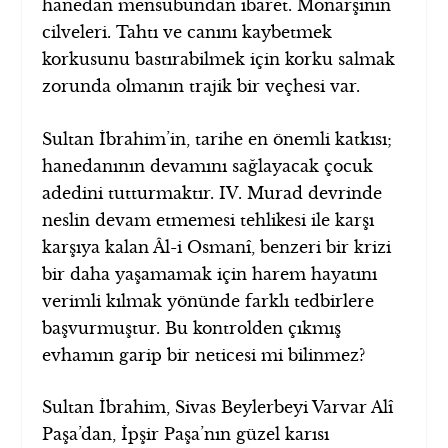
hanedan mensubundan ibaret. Monarşinin
cilveleri. Tahtı ve canını kaybetmek
korkusunu bastırabilmek için korku salmak
zorunda olmanın trajik bir veçhesi var.
Sultan İbrahim’in, tarihe en önemli katkısı;
hanedanının devamını sağlayacak çocuk
adedini tutturmaktır. IV. Murad devrinde
neslin devam etmemesi tehlikesi ile karşı
karşıya kalan Âl-i Osmanî, benzeri bir krizi
bir daha yaşamamak için harem hayatını
verimli kılmak yönünde farklı tedbirlere
başvurmuştur. Bu kontrolden çıkmış
evhamın garip bir neticesi mi bilinmez?
Sultan İbrahim, Sivas Beylerbeyi Varvar Alî
Paşa’dan, İpşir Paşa’nın güzel karısı