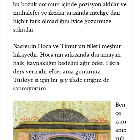
bu bozuk normun içinde pozisyon aldılar ve
muhalefet ve iktidar arasında niteliğe dair
hiçbir fark olmadığını iyice gözümüze
soktular.
Nasrettin Hoca ve Timur’un filleri meşhur
hikayedir. Hoca’nın arkasında duramayan
halk, kaypaklığın bedelini ağır öder. Fıkra
ders vericidir elbet ama günümüz
Türkiye’si için bir şey ifade ettiğini de
sanmıyorum.
Ben
ce
zam
anın
ruh