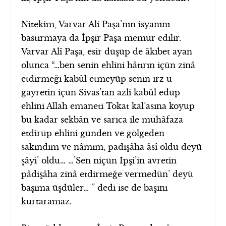
Nitekim, Varvar Ali Paşa’nın isyanını
bastırmaya da İpşir Paşa memur edilir.
Varvar Alî Paşa, esir düşüp de âkıbet ayan
olunca “…ben senin ehlini hâtırın içün zinâ
etdirmeği kabûl etmeyüp senin ırz u
gayretin içün Sivas’tan azli kabûl edüp
ehlini Allah emaneti Tokat kal’asına koyup
bu kadar sekbân ve sarıca ile muhâfaza
etdirüp ehlini günden ve gölgeden
sakındım ve nâmım, padişâha âsî oldu deyü
şâyi’ oldu… …’Sen niçün İpşi’in avretin
pâdişâha zinâ etdirmeğe vermedün’ deyü
başıma üşdüler… ” dedi ise de başını
kurtaramaz.