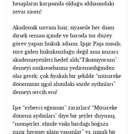
hesapların karşısında olduğu iddiasındaki
zevat zaten!
Akademik unvanı haiz, siyasetle her daim
dirsek teması içinde ve baroda üst düzey
görev yapan hukuk adamı; İpşir Paşa misali;
süre giden hukuksuzluğu değil ama imzacı
akademisyenleri hedef aldı.“Tiksiniyorum”
demeyi müktesebatına yediremediğinden
olsa gerek; çok fiyakalı bir şekilde “mütareke
döneminin işgal altındaki sözde aydınları”
demeyi tercih etti!
İşte “ezberci eğitimin” zararları! “Mütareke
dönemi aydınları” diye bir şeyler duymuş,
“monşerler, elinde viski bardağı boğaza
nazır hıyanet planı yapanlar” vs. misali bir