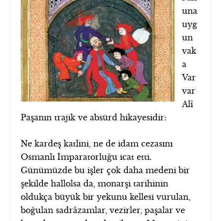
una
uyg
un
vak
a
Var
var
Alî
Paşanın trajik ve absürd hikayesidir:
Ne kardeş katlini, ne de idam cezasını
Osmanlı İmparatorluğu icat etti.
Günümüzde bu işler çok daha medeni bir
şekilde hallolsa da, monarşi tarihinin
oldukça büyük bir yekunu kellesi vurulan,
boğulan sadrâzamlar, vezirler, paşalar ve