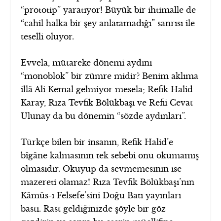
“prototip” yaratıyor! Büyük bir ihtimalle de
“cahil halka bir şey anlatamadığı” sanrısı ile
teselli oluyor.
Evvela, mütareke dönemi aydını
“monoblok” bir zümre midir? Benim aklıma
illâ Ali Kemal gelmiyor mesela; Refik Halid
Karay, Rıza Tevfik Bölükbaşı ve Refii Cevat
Ulunay da bu dönemin “sözde aydınları”.
Türkçe bilen bir insanın, Refik Halid’e
bîgâne kalmasının tek sebebi onu okumamış
olmasıdır. Okuyup da sevmemesinin ise
mazereti olamaz! Rıza Tevfik Bölükbaşı’nın
Kâmûs-ı Felsefe’sini Doğu Batı yayınları
bastı. Rast geldiğinizde şöyle bir göz