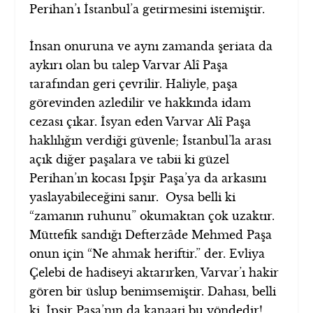
Perihan’ı İstanbul’a getirmesini istemiştir.
İnsan onuruna ve aynı zamanda şeriata da
aykırı olan bu talep Varvar Alî Paşa
tarafından geri çevrilir. Haliyle, paşa
görevinden azledilir ve hakkında idam
cezası çıkar. İsyan eden Varvar Alî Paşa
haklılığın verdiği güvenle; İstanbul’la arası
açık diğer paşalara ve tabii ki güzel
Perihan’ın kocası İpşir Paşa’ya da arkasını
yaslayabileceğini sanır. Oysa belli ki
“zamanın ruhunu” okumaktan çok uzaktır.
Müttefik sandığı Defterzâde Mehmed Paşa
onun için “Ne ahmak heriftir.” der. Evliya
Çelebi de hadiseyi aktarırken, Varvar’ı hakir
gören bir üslup benimsemiştir. Dahası, belli
ki, İpşir Paşa’nın da kanaati bu yöndedir!