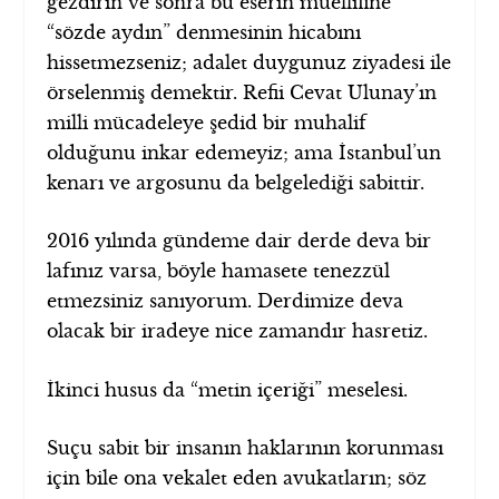
gezdirin ve sonra bu eserin müellifine
“sözde aydın” denmesinin hicabını
hissetmezseniz; adalet duygunuz ziyadesi ile
örselenmiş demektir. Refii Cevat Ulunay’ın
milli mücadeleye şedid bir muhalif
olduğunu inkar edemeyiz; ama İstanbul’un
kenarı ve argosunu da belgelediği sabittir.
2016 yılında gündeme dair derde deva bir
lafınız varsa, böyle hamasete tenezzül
etmezsiniz sanıyorum. Derdimize deva
olacak bir iradeye nice zamandır hasretiz.
İkinci husus da “metin içeriği” meselesi.
Suçu sabit bir insanın haklarının korunması
için bile ona vekalet eden avukatların; söz