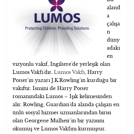
aland
a
çalışa
n
düny
adaki
en
vizyonlu vakıf, İngiltere’de yerleşik olan
Lumos Vakfı’dır.
Lumos Vakfı
, Harry
Potter’ın yazarı J.K.Rowling’in kurduğu bir
vakıftır. İsmini de Harry Potter
romanındaki Lumos – Işık kelimesinden
alır. Rowling, Guardian’da alanda çalışan en
ünlü sosyal hizmet uzmanlarından birisi
olan Georgette Mulheir’in bir yazısını
okumuş ve Lumos Vakfını kurmuştur.