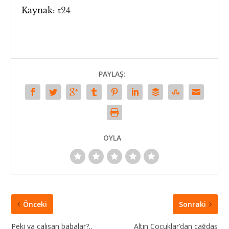
Kaynak:
t24
PAYLAŞ:
OYLA
Önceki
Sonraki
Peki ya çalışan babalar?..
Altın Çocuklar’dan çağdaş