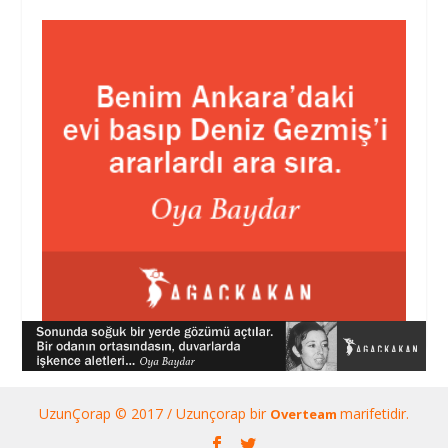
UzunÇorap © 2017 / Uzunçorap bir
marifetidir.
Overteam