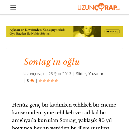
Sontag'ın oğlu
Uzunçorap
|
28 Şub 2013
|
Slider
,
Yazarlar
|
0
|
Henüz genç bir kadınken tehlikeli bir meme
kanserinden, yine tehlikeli ve radikal bir
ameliyatla kurtulan Sontag, yaklaşık 30 yıl
boyunca her an yeniden bu illete tutulma