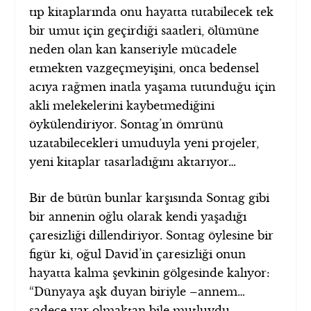
tıp kitaplarında onu hayatta tutabilecek tek
bir umut için geçirdiği saatleri, ölümüne
neden olan kan kanseriyle mücadele
etmekten vazgeçmeyişini, onca bedensel
acıya rağmen inatla yaşama tutunduğu için
akli melekelerini kaybetmediğini
öykülendiriyor. Sontag’ın ömrünü
uzatabilecekleri umuduyla yeni projeler,
yeni kitaplar tasarladığını aktarıyor…
Bir de bütün bunlar karşısında Sontag gibi
bir annenin oğlu olarak kendi yaşadığı
çaresizliği dillendiriyor. Sontag öylesine bir
figür ki, oğul David’in çaresizliği onun
hayatta kalma şevkinin gölgesinde kalıyor:
“Dünyaya aşk duyan biriyle –annem…
sadece var olmaktan bile mutluydu-