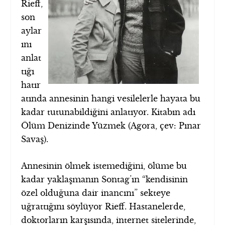
Rieff,
son
aylar
ını
anlat
tığı
hatır
atında annesinin hangi vesilelerle hayata bu
kadar tutunabildiğini anlatıyor. Kitabın adı
Ölüm Denizinde Yüzmek (Agora, çev: Pınar
Savaş).
Annesinin ölmek istemediğini, ölüme bu
kadar yaklaşmanın Sontag’ın “kendisinin
özel olduğuna dair inancını” sekteye
uğrattığını söylüyor Rieff. Hastanelerde,
doktorların karşısında, internet sitelerinde,