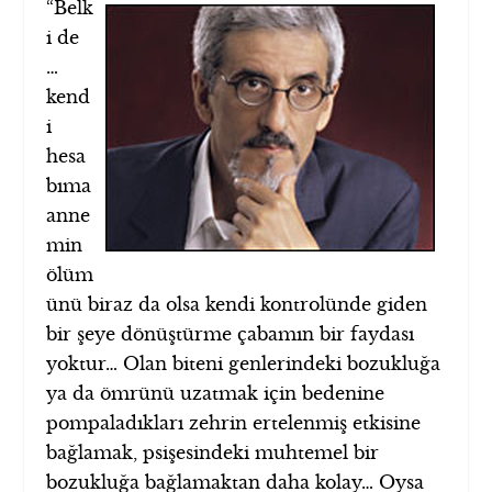
“Belk
i de
…
kend
i
hesa
bıma
anne
min
ölüm
ünü biraz da olsa kendi kontrolünde giden
bir şeye dönüştürme çabamın bir faydası
yoktur… Olan biteni genlerindeki bozukluğa
ya da ömrünü uzatmak için bedenine
pompaladıkları zehrin ertelenmiş etkisine
bağlamak, psişesindeki muhtemel bir
bozukluğa bağlamaktan daha kolay… Oysa