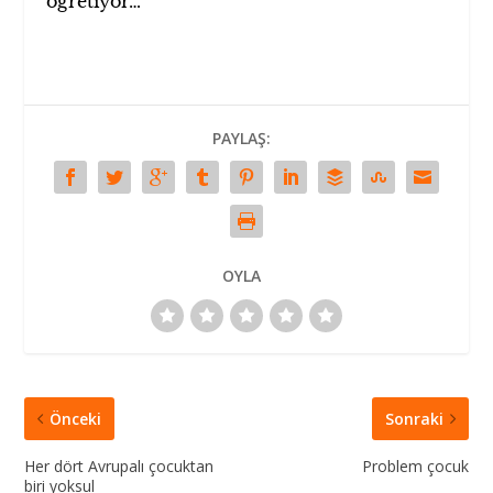
öğretiyor…
PAYLAŞ:
OYLA
Önceki
Sonraki
Her dört Avrupalı çocuktan
Problem çocuk
biri yoksul