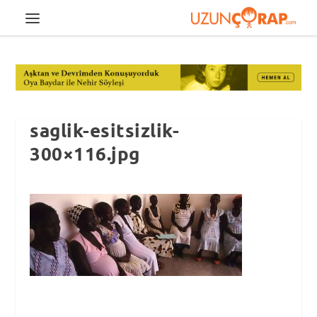
saglik-esitsizlik-
300×116.jpg