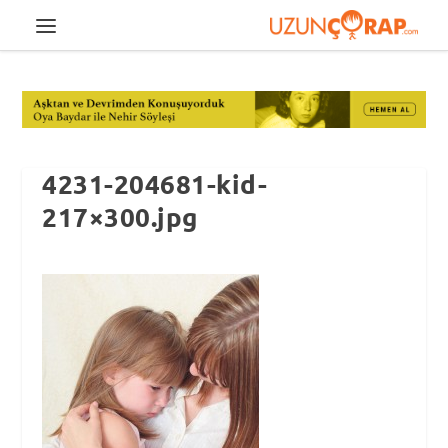
4231-204681-kid-
217×300.jpg