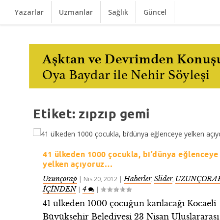
Yazarlar
Uzmanlar
Sağlık
Güncel
Etiket:
zıpzıp gemi
41 ülkeden 1000 çocukla, bi’dünya eğlenceye
yelken açıyoruz…
Uzunçorap
Haberler
Slider
UZUNÇORAP
|
Nis 20, 2012
|
,
,
İÇİNDEN
4
|
|
41 ülkeden 1000 çocuğun katılacağı Kocaeli
Büyükşehir Belediyesi 23 Nisan Uluslararası