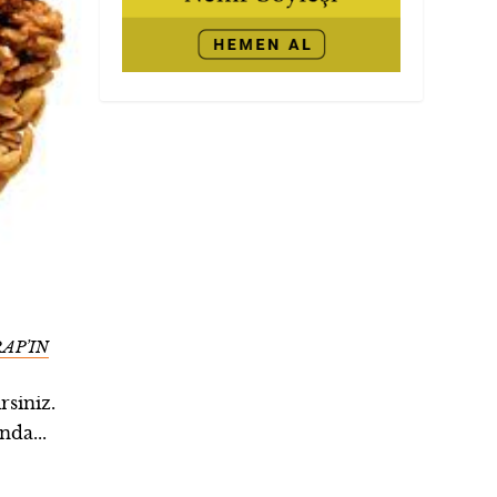
AP’IN
rsiniz.
nda...