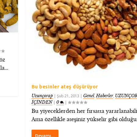
göz
a...
Bu besinler ateş düşürüyor
Uzunçorap
Genel
Haberler
UZUNÇOR
|
Şub 21, 2013
|
,
,
İÇİNDEN
0
|
|
Bu yiyeceklerden her fırsatta yararlanabili
Ama özellikle ateşiniz yükselir gibi olduğu
Devamı…