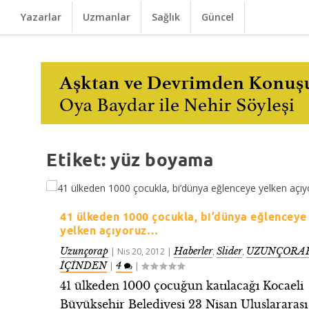
Yazarlar
Uzmanlar
Sağlık
Güncel
Etiket:
yüz boyama
41 ülkeden 1000 çocukla, bi’dünya eğlenceye
yelken açıyoruz…
Uzunçorap
Haberler
Slider
UZUNÇORAP
|
Nis 20, 2012
|
,
,
İÇİNDEN
4
|
|
41 ülkeden 1000 çocuğun katılacağı Kocaeli
Büyükşehir Belediyesi 23 Nisan Uluslararası