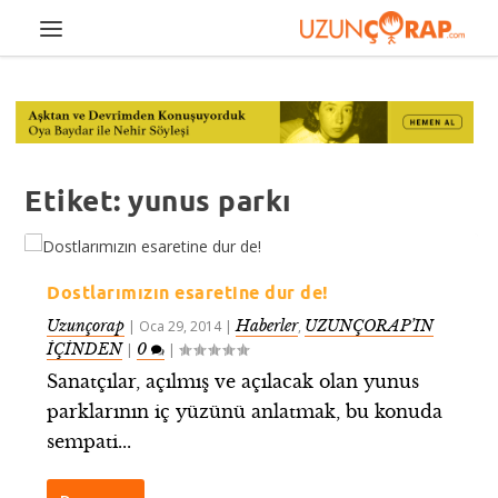
Etiket:
yunus parkı
Dostlarımızın esaretine dur de!
Uzunçorap
Haberler
UZUNÇORAP’IN
|
Oca 29, 2014
|
,
İÇİNDEN
0
|
|
Sanatçılar, açılmış ve açılacak olan yunus
parklarının iç yüzünü anlatmak, bu konuda
sempati...