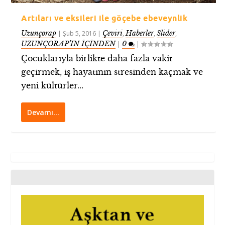
Artıları ve eksileri ile göçebe ebeveynlik
Uzunçorap
Çeviri
Haberler
Slider
|
Şub 5, 2016
|
,
,
,
UZUNÇORAP’IN İÇİNDEN
0
|
|
Çocuklarıyla birlikte daha fazla vakit
geçirmek, iş hayatının stresinden kaçmak ve
yeni kültürler...
Devamı…