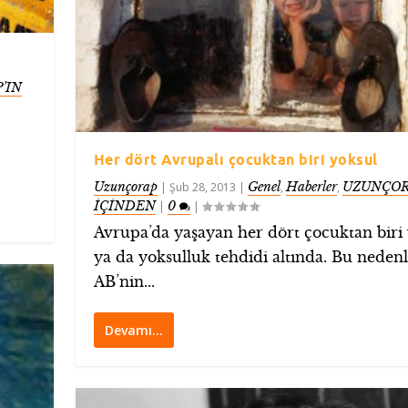
’IN
Her dört Avrupalı çocuktan biri yoksul
Uzunçorap
Genel
Haberler
UZUNÇOR
|
Şub 28, 2013
|
,
,
İÇİNDEN
0
|
|
Avrupa’da yaşayan her dört çocuktan biri
ya da yoksulluk tehdidi altında. Bu neden
AB’nin...
Devamı…