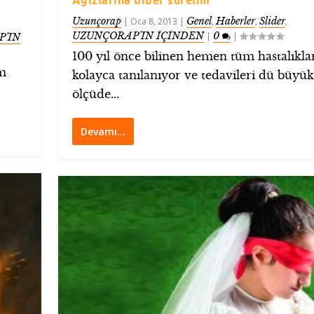
Uzunçorap
Genel
Haberler
Slider
|
Oca 8, 2013
|
,
,
,
UZUNÇORAP’IN İÇİNDEN
0
|
|
P’IN
100 yıl önce bilinen hemen tüm hastalıklar
im
kolayca tanılanıyor ve tedavileri dü büyük
ölçüde...
Devamı…