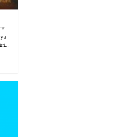
nya
i...