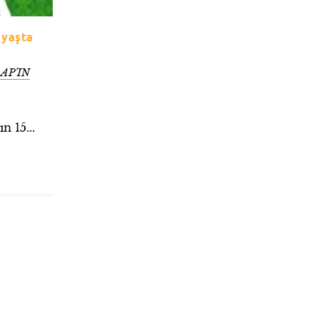
 yaşta
AP’IN
n 15...