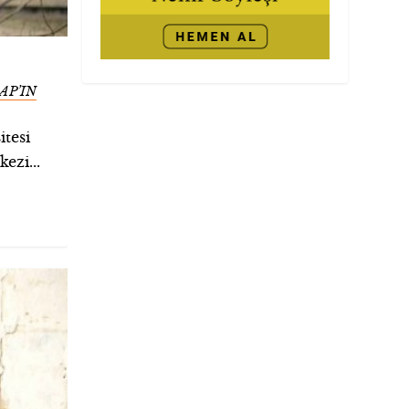
AP’IN
tesi
ezi...