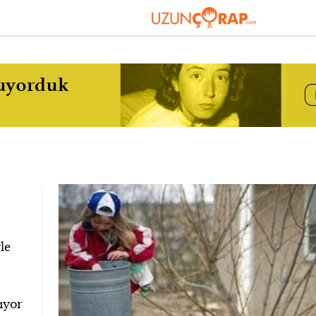
le
ıyor