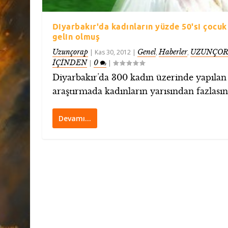
Diyarbakır'da kadınların yüzde 50'si çocuk
gelin olmuş
Uzunçorap
Genel
Haberler
UZUNÇOR
|
Kas 30, 2012
|
,
,
İÇİNDEN
0
|
|
Diyarbakır’da 300 kadın üzerinde yapılan
araştırmada kadınların yarısından fazlasını
Devamı…