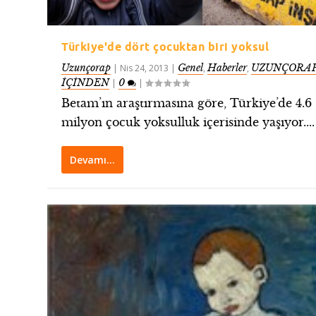
Türkiye'de dört çocuktan biri yoksul
Uzunçorap
Genel
Haberler
UZUNÇORAP
|
Nis 24, 2013
|
,
,
İÇİNDEN
0
|
|
Betam’ın araştırmasına göre, Türkiye’de 4.6
milyon çocuk yoksulluk içerisinde yaşıyor....
Devamı…