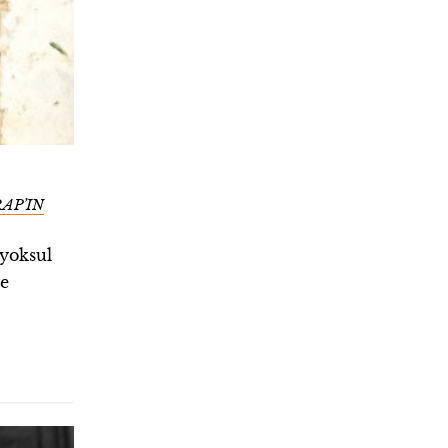
AP’IN
 yoksul
le