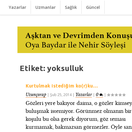
Yazarlar
Uzmanlar
Sağlık
Güncel
Etiket:
yoksulluk
Kurtulmak istediğim ko(r)ku…
Uzunçorap
Yazarlar
0
|
Şub 25, 2014
|
|
|
Gözleri yere bakıyor daima, o gözler kimsey
buluşmak istemiyor. Görünmez olmanın bir
koşulu bu olsa gerek diyorum, göz teması
kurmamak, bakmazsan görmezler. Öyle san