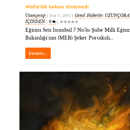
Müdürlük bakanı dinlemedi
Uzunçorap
Genel
Haberler
UZUNÇORA
|
Oca 11, 2013
|
,
,
İÇİNDEN
0
|
|
Eğitim Sen İstanbul 7 No’lu Şube Milli Eğit
Bakanlığı’nın (MEB) Şeker Portakalı...
Devamı…