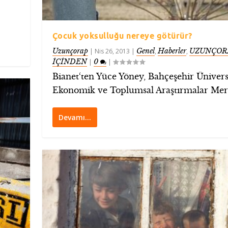
Çocuk yoksulluğu nereye götürür?
Uzunçorap
Genel
Haberler
UZUNÇOR
|
Nis 26, 2013
|
,
,
İÇİNDEN
0
|
|
Bianet‘ten Yüce Yöney, Bahçeşehir Üniversi
Ekonomik ve Toplumsal Araştırmalar Merk
Devamı…