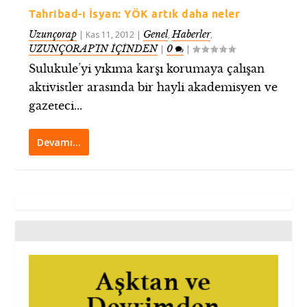
Tahribad-ı İsyan: YÖK artık daha neler
Uzunçorap
Genel
Haberler
|
Kas 11, 2012
|
,
,
UZUNÇORAP’IN İÇİNDEN
0
|
|
Sulukule’yi yıkıma karşı korumaya çalışan
aktivistler arasında bir hayli akademisyen ve
gazeteci...
Devamı…