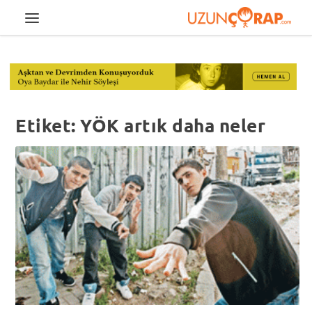
Etiket:
YÖK artık daha neler