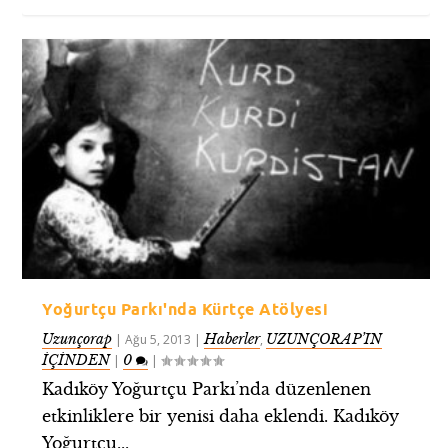
Yoğurtçu Parkı'nda Kürtçe Atölyesi
Uzunçorap
Haberler
UZUNÇORAP’IN
|
Ağu 5, 2013
|
,
İÇİNDEN
0
|
|
Kadıköy Yoğurtçu Parkı’nda düzenlenen
etkinliklere bir yenisi daha eklendi. Kadıköy
Yoğurtçu...