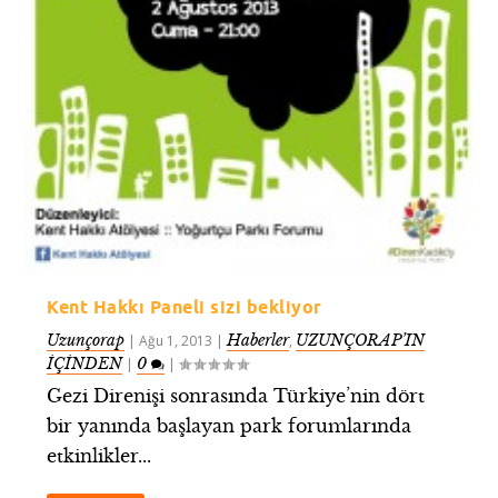
Kent Hakkı Paneli sizi bekliyor
Uzunçorap
Haberler
UZUNÇORAP’IN
|
Ağu 1, 2013
|
,
İÇİNDEN
0
|
|
Gezi Direnişi sonrasında Türkiye’nin dört
bir yanında başlayan park forumlarında
etkinlikler...