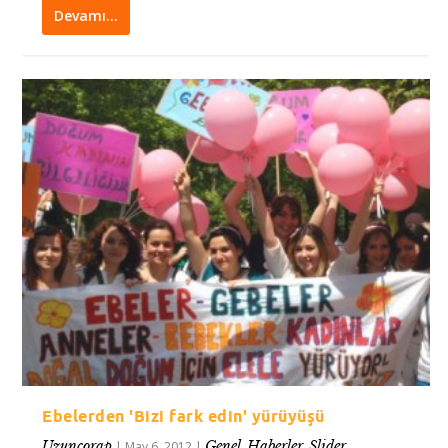
Devamı…
Ebelerden 'Bizi fark edin' yürüyüşü
Uzunçorap
Genel
Haberler
Slider
|
May 6, 2012
|
,
,
,