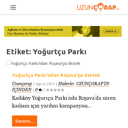
Etiket:
Yoğurtçu Parkı
Yoğurtçu Parkı'ndan Rojava'ya destek
Uzunçorap
Haberler
UZUNÇORAP’IN
|
Ağu 9, 2013
|
,
İÇİNDEN
0
|
|
Kadıköy Yoğurtçu Parkı’nda Rojava’da süren
katliam için yardım kampanyası...
Devamı…