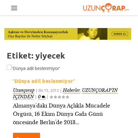
Etiket:
yiyecek
'Dünya adil beslenmiyor'
Uzunçorap
Haberler
UZUNÇORAP’IN
|
Eki 15, 2013
|
,
İÇİNDEN
0
|
|
Almanya’daki Dünya Açlıkla Mücadele
Örgütü, 16 Ekim Dünya Gıda Günü
öncesinde Berlin’de 2013...