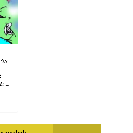
’IN
R,
i....