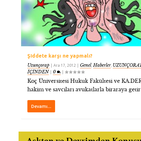
Şiddete karşı ne yapmalı?
Uzunçorap
Genel
Haberler
UZUNÇORAP
|
Ara 17, 2012
|
,
,
İÇİNDEN
0
|
|
Koç Üniversitesi Hukuk Fakültesi ve KA.DE
hakim ve savcıları avukatlarla biraraya getird
Devamı…