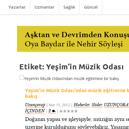
Yazarlar
Uzmanlar
Sağlık
Güncel
Etiket:
Yeşim’in Müzik Odası
Yeşim’in Müzik Odası’ndan müzik eğitimine b
bakış
Uzunçorap
Haberler
Slider
UZUNÇORA
|
Mar 15, 2012
|
,
,
İÇİNDEN
2
|
|
Doğanın yapısı ve işleyişiyle, müziğin aynı 
üzerine kurulduğunu söyleyebiliriz. Yaşamı