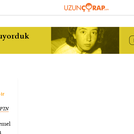
ir
P’IN
temel
n