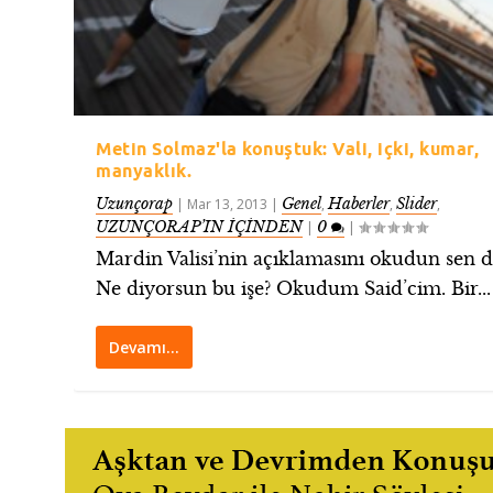
Metin Solmaz'la konuştuk: Vali, içki, kumar,
manyaklık.
Uzunçorap
Genel
Haberler
Slider
|
Mar 13, 2013
|
,
,
,
UZUNÇORAP’IN İÇİNDEN
0
|
|
Mardin Valisi’nin açıklamasını okudun sen d
Ne diyorsun bu işe? Okudum Said’cim. Bir...
Devamı…