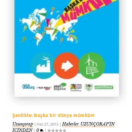
Şenlikle: Başka bir dünya mümkün!
Uzunçorap
Haberler
UZUNÇORAP’IN
|
Haz 27, 2013
|
,
İÇİNDEN
0
|
|