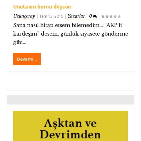
Unutanın burnu düşsün
Uzunçorap
Yazarlar
0
|
Tem 13, 2015
|
|
|
Sana nasıl hitap etsem bilemedim… “AKP’li
kardeşim” desem, günlük siyasete gönderme
gibi...
Devamı…