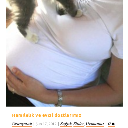
Hamilelik ve evcil dostlarımız
Uzunçorap
Sağlık
Slider
Uzmanlar
0
|
Şub 17, 2012
|
,
,
|