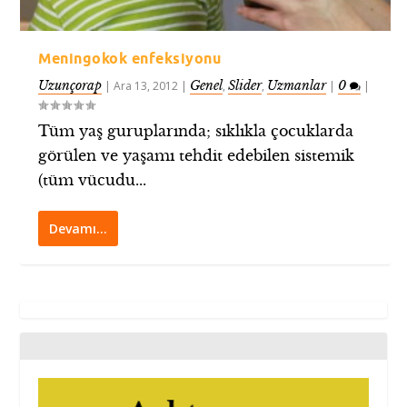
Meningokok enfeksiyonu
Uzunçorap
Genel
Slider
Uzmanlar
0
|
Ara 13, 2012
|
,
,
|
|
Tüm yaş guruplarında; sıklıkla çocuklarda
görülen ve yaşamı tehdit edebilen sistemik
(tüm vücudu...
Devamı…