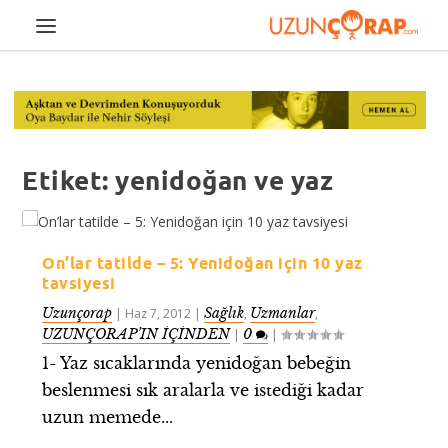
Etiket:
yenidoğan ve yaz
On’lar tatilde – 5: Yenidoğan için 10 yaz
tavsiyesi
Uzunçorap
Sağlık
Uzmanlar
|
Haz 7, 2012
|
,
,
UZUNÇORAP’IN İÇİNDEN
0
|
|
1- Yaz sıcaklarında yenidoğan bebeğin
beslenmesi sık aralarla ve istediği kadar
uzun memede...