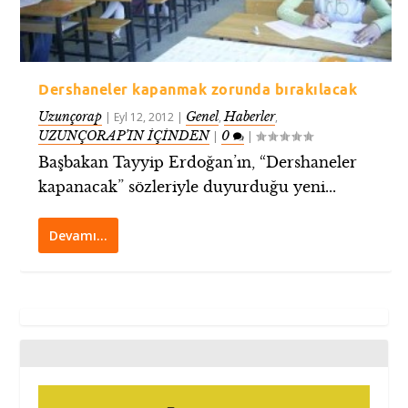
Dershaneler kapanmak zorunda bırakılacak
Uzunçorap
Genel
Haberler
|
Eyl 12, 2012
|
,
,
UZUNÇORAP’IN İÇİNDEN
0
|
|
Başbakan Tayyip Erdoğan’ın, “Dershaneler
kapanacak” sözleriyle duyurduğu yeni...
Devamı…