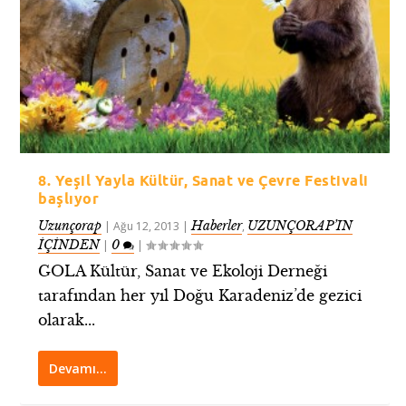
8. Yeşil Yayla Kültür, Sanat ve Çevre Festivali
başlıyor
Uzunçorap
Haberler
UZUNÇORAP’IN
|
Ağu 12, 2013
|
,
İÇİNDEN
0
|
|
GOLA Kültür, Sanat ve Ekoloji Derneği
tarafından her yıl Doğu Karadeniz’de gezici
olarak...
Devamı…