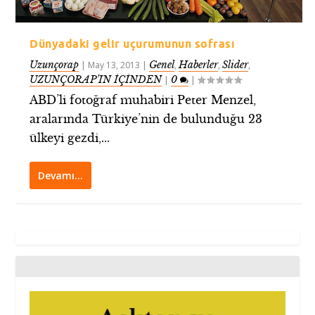
Dünyadaki gelir uçurumunun sofrası
Uzunçorap
Genel
Haberler
Slider
|
May 13, 2013
|
,
,
,
UZUNÇORAP’IN İÇİNDEN
0
|
|
ABD’li fotoğraf muhabiri Peter Menzel,
aralarında Türkiye’nin de bulunduğu 23
ülkeyi gezdi,...
Devamı…