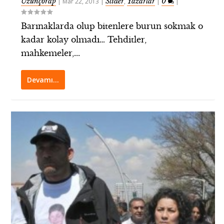
Uzunçorap
Slider
Yazarlar
0
|
Mar 22, 2013
|
,
|
|
Barınaklarda olup bitenlere burun sokmak o
kadar kolay olmadı… Tehditler,
mahkemeler,...
Devamı…