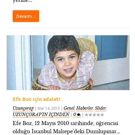
yerine...
Devamı…
Efe Boz için adalet!
Uzunçorap
Genel
Haberler
Slider
|
Mar 14, 2013
|
,
,
,
UZUNÇORAP’IN İÇİNDEN
0
|
|
Efe Boz, 12 Mayıs 2010 tarihinde, öğrencisi
olduğu İstanbul Maltepe’deki Dumlupınar...