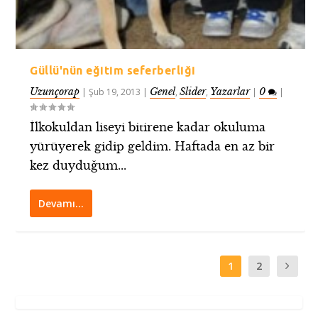
Güllü'nün eğitim seferberliği
Uzunçorap
Genel
Slider
Yazarlar
0
|
Şub 19, 2013
|
,
,
|
|
İlkokuldan liseyi bitirene kadar okuluma
yürüyerek gidip geldim. Haftada en az bir
kez duyduğum...
Devamı…
1
2