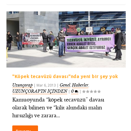
"Köpek tecavüzü davası"nda yeni bir şey yok
Uzunçorap
Genel
Haberler
|
Mar 6, 2013
|
,
,
UZUNÇORAP’IN İÇİNDEN
0
|
|
Kamuoyunda “köpek tecavüzü” davası
olarak bilinen ve “kilit altındaki malın
hırsızlığı ve zarara...