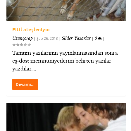
Fitil ateşleniyor
Uzunçorap
Slider
Yazarlar
0
|
Şub 26, 2013
|
,
|
|
Tanıtım yazılarının yayınlanmasından sonra
eş-dost memnuniyetlerini belirten yazılar
yazdılar,...
Devamı…