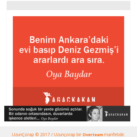
UzunÇorap © 2017 / Uzunçorap bir
marifetidir.
Overteam