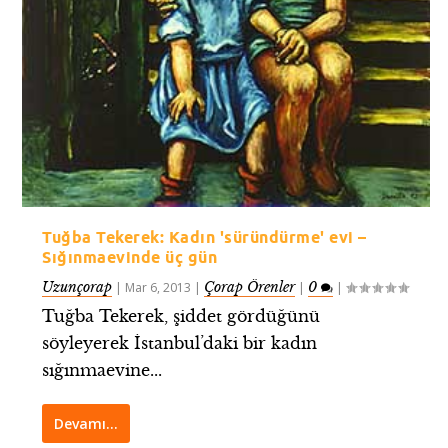
Tuğba Tekerek: Kadın 'süründürme' evi –
Sığınmaevinde üç gün
Uzunçorap
Çorap Örenler
0
|
Mar 6, 2013
|
|
|
Tuğba Tekerek, şiddet gördüğünü
söyleyerek İstanbul’daki bir kadın
sığınmaevine...
Devamı…