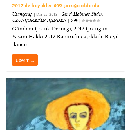
2012'de büyükler 609 çocuğu öldürdü
Uzunçorap
Genel
Haberler
Slider
|
Mar 25, 2013
|
,
,
,
UZUNÇORAP’IN İÇİNDEN
0
|
|
Gündem Çocuk Derneği, 2012 Çocuğun
Yaşam Hakkı 2012 Raporu’nu açıkladı. Bu yıl
ikincisi...
Devamı…