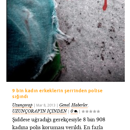
9 bin kadın erkeklerin şerrinden polise
sığındı
Uzunçorap
Genel
Haberler
|
Mar 8, 2013
|
,
,
UZUNÇORAP’IN İÇİNDEN
0
|
|
Şiddete uğradığı gerekçesiyle 8 bin 908
kadına polis koruması verildi. En fazla