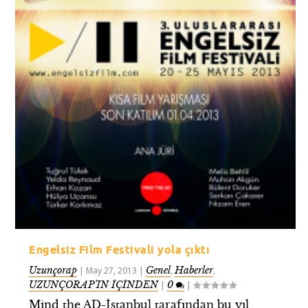
Engelsiz Film Festivali yola çıktı
Uzunçorap
Genel
Haberler
|
May 27, 2013
|
,
,
UZUNÇORAP’IN İÇİNDEN
0
|
|
Mind the AD-İstanbul tarafından bu yıl