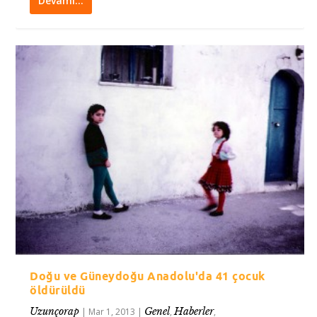
Devamı…
Doğu ve Güneydoğu Anadolu'da 41 çocuk
öldürüldü
Uzunçorap
Genel
Haberler
|
Mar 1, 2013
|
,
,