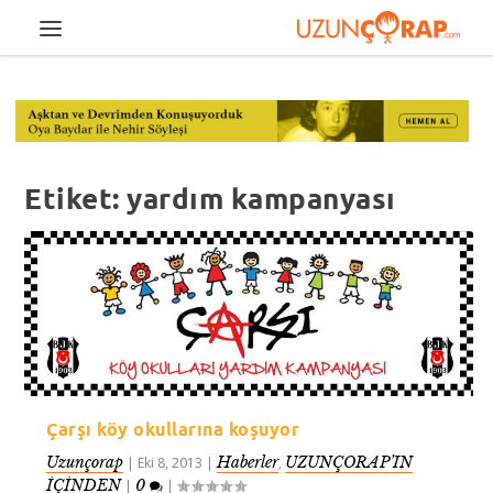
Etiket:
yardım kampanyası
Çarşı köy okullarına koşuyor
Uzunçorap
Haberler
UZUNÇORAP’IN
|
Eki 8, 2013
|
,
İÇİNDEN
0
|
|